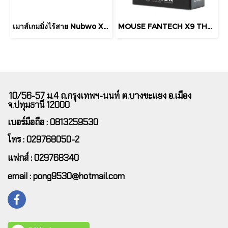
เมาส์เกมมิ่งไร้สาย Nubwo X58 Pro Antares เป็นเมาส์แบบ Tri-mode ที่สามารถเชื่อมต่อได้ 3 รูปแบบ
MOUSE FANTECH X9 THOR GAMING Optical Macro RGB Gaming Mouse (เมาส์มาโคร)ตั้งมาโครคีย์ได้ ปรับ DPI 200-4800 (BLACK)
10/56-57 ม.4 ถ.กรุงเทพฯ-นนท์ ต.บางขะแยง อ.เมือง
จ.ปทุมธานี 12000
เบอร์มือถือ : 0813259530
โทร : 029768050-2
แฟกส์ : 029768340
email : pong9530@hotmail.com