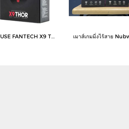
MOUSE FANTECH X9 THOR GAMING Optical Macro RGB Gaming Mouse (เมาส์มาโคร)ตั้งมาโครคีย์ได้ ปรับ DPI 200-4800 (BLACK)