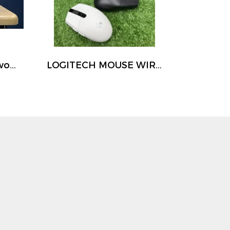
เมาส์เกมมิ่งไร้สาย Nubwo X58 Pro Antares เป็นเมาส์แบบ Tri-mode ที่สามารถเชื่อมต่อได้ 3 รูปแบบ
LOGITECH MOUSE WIRELESS G304 GAMING ไร้สาย LIGHTSPEED สำหรับทุกคน เซ็นเซอร์ ความละเอียด 12,000 DPI ประสิทธิภาพดีขึ้น 10 เท่า