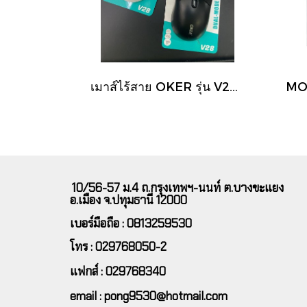
เมาส์ไร้สาย OKER รุ่น V28 ฟังก์ชันการทำงานแบบ Dual-Mode ที่รองรับการเชื่อมต่อทั้ง Bluetooth 5.1 และ Wireless 2.4G Silent Click ทำให้คลิกเงียบ
10/56-57 ม.4 ถ.กรุงเทพฯ-นนท์ ต.บางขะแยง
อ.เมือง จ.ปทุมธานี 12000
เบอร์มือถือ : 0813259530
โทร : 029768050-2
แฟกส์ : 029768340
email : pong9530@hotmail.com