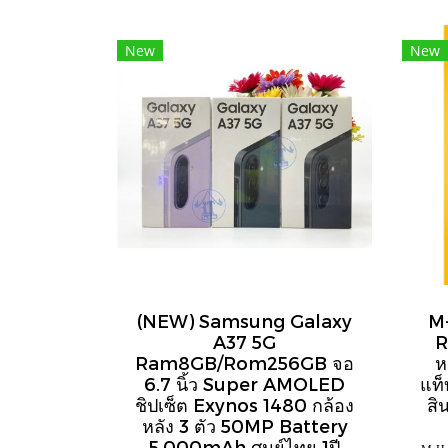
New
New
(NEW) Samsung Galaxy
M-
A37 5G
R
Ram8GB/Rom256GB จอ
ห
6.7 นิ้ว Super AMOLED
แท็
ชิปเซ็ต Exynos 1480 กล้อง
สิ
หลัง 3 ตัว 50MP Battery
5,000mAh ศูนย์ไทย 1ปี