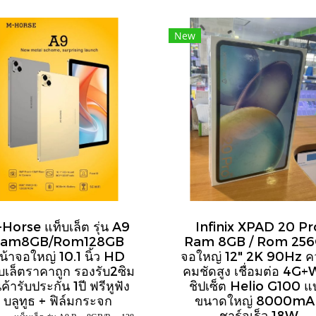
New
Horse แท็บเล็ต รุ่น A9
Infinix XPAD 20 Pr
am8GB/Rom128GB
Ram 8GB / Rom 25
น้าจอใหญ่ 10.1 นิ้ว HD
จอใหญ่ 12" 2K 90Hz 
บเล็ตราคาถูก รองรับ2ซิม
คมชัดสูง เชื่อมต่อ 4G+
นค้ารับประกัน 1ปี ฟรีหูฟัง
ชิปเซ็ต Helio G100 แ
บลูทูธ + ฟิล์มกระจก
ขนาดใหญ่ 8000mA
ชาร์จเร็ว 18W