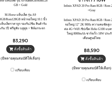
rse แท็บเล็ต รุ่น A9 Ram8GB/Rom128
GB = Gold
Infinix XPAD 20 Pro Ram 8GB / Rom
=Gray
M-Horse แท็บเล็ต รุ่น A9
GB/Rom128GB หน้าจอใหญ่ 10.1 นิ้ว
Infinix XPAD 20 Pro Ram 8GB / Rom
ท็บเล็ตราคาถูก รองรับ2ซิม สินค้ารับ
จอใหญ่ 12" 2K 90Hz ความคมชัดสูง เ
กัน 1ปี ฟรีหูฟัง บลูทูธ + ฟิล์มกระจก
ต่อ 4G+WiFi ชิปเซ็ต Helio G100 แบ
ใหญ่ 8000mAh ชาร์จเร็ว 18W ประก
เดือนศูนย์ไทย
฿3,290
สั่งซื้อสินค้า
฿8,590
(มีหลายคุณสมบัติให้เลือก)
สั่งซื้อสินค้า
(มีหลายคุณสมบัติให้เลือก)
เปรียบเทียบ
เปรียบเทียบ