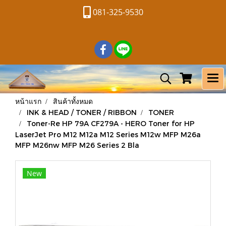
081-325-9530
หน้าแรก
สินค้าทั้งหมด
INK & HEAD / TONER / RIBBON
TONER
Toner-Re HP 79A CF279A - HERO Toner for HP
LaserJet Pro M12 M12a M12 Series M12w MFP M26a
MFP M26nw MFP M26 Series 2 Bla
New