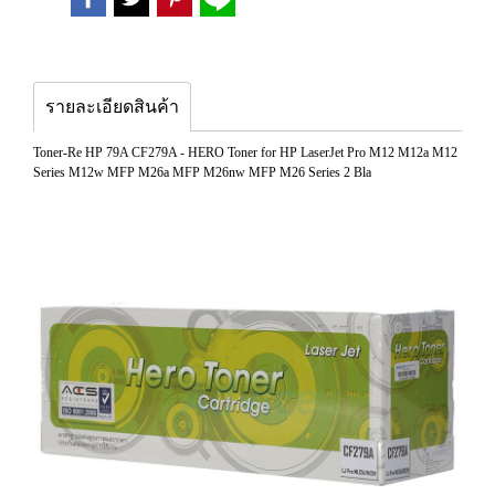
รายละเอียดสินค้า
Toner-Re HP 79A CF279A - HERO Toner for HP LaserJet Pro M12 M12a M12
Series M12w MFP M26a MFP M26nw MFP M26 Series 2 Bla