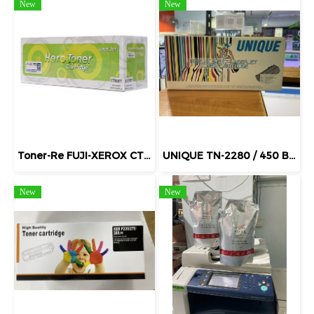
New
New
Toner-Re FUJI-XEROX CT202877 - HERO ใช้สำรับ รุ่น Printer M235DW / M235Z / M275Z / P235D / P235DB / P275dW / P285DW / M285Z
UNIQUE TN-2280 / 450 BK สำหรับ BROTHER รุ่น MFC-7360 ตลับหมึกเลเซอร์ดำ TN2280
New
New