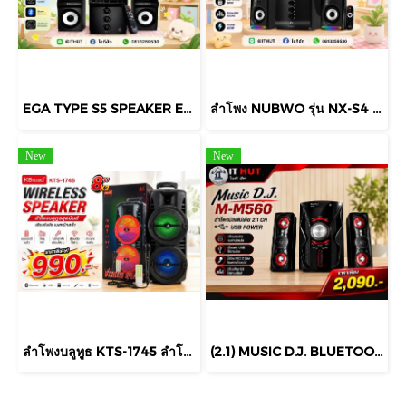
EGA TYPE S5 SPEAKER EXTRA BASS ลำโพง S5 มาใหม่ล่าสุด 2.1 มีซัพ มีรีโมท RGB ปรับโหมดไฟได้ BLUETOOTH, FM, Radio, USB/SD สินค้ามีประกัน
ลำโพง NUBWO รุ่น NX-S4 MATTEO Bluetooth Speaker มีไฟ RGB ไฟ RGB ปรับได้ถึง 6 โหมด พร้อมโหมดปิดไฟ
New
New
ลำโพงบลูทูธ KTS-1745 ลำโพง แบบตู้ลำโพง ดอกลำโพง 8*2 นิ้ว ปรับไมค์/เบส/เสียงแหลมได้ 10w*2+15w
(2.1) MUSIC D.J. BLUETOOTH FM USB (M-M560GC) ลำโพง บลูทูธ พร้อม ซับ วูฟเฟอร์ 2.1 มีบลูทูธ/วิทยุ/ช่อง USB , Mic