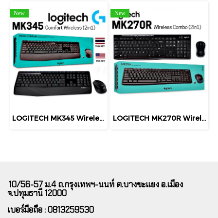
New
New
LOGITECH MK345 Wireless Combo KEYBOARD & MOUSE (คีย์ไทย-อังกฤษ) คีย์บอร์ดและเมาส์ไร้สาย ประกัน 1 ปี
LOGITECH MK270R Wireless Combo Mouse + Keyboard (คีย์ไทย-อังกฤษ) เชื่อมต่อไร้สายระยะไกล สินค้า มีประกัน
10/56-57 ม.4 ถ.กรุงเทพฯ-นนท์ ต.บางขะแยง อ.เมือง
จ.ปทุมธานี 12000
เบอร์มือถือ : 0813259530