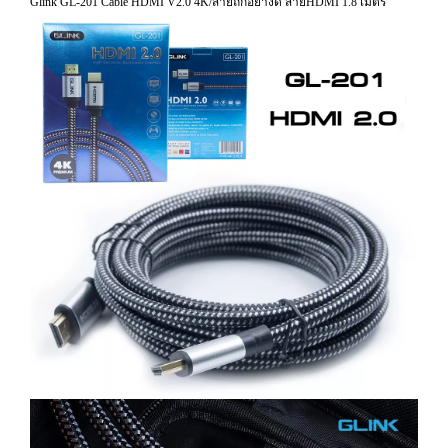
Glink GL-201 Cable HDMI V2.0 4K/สายถักอย่างดี สายHDMI 1.8 เมตร