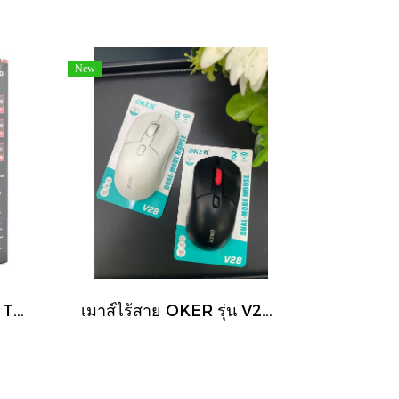
New
MOUSE FANTECH X9 THOR GAMING Optical Macro RGB Gaming Mouse (เมาส์มาโคร)ตั้งมาโครคีย์ได้ ปรับ DPI 200-4800 (BLACK)
เมาส์ไร้สาย OKER รุ่น V28 ฟังก์ชันการทำงานแบบ Dual-Mode ที่รองรับการเชื่อมต่อทั้ง Bluetooth 5.1 และ Wireless 2.4G Silent Click ทำให้คลิกเงียบ