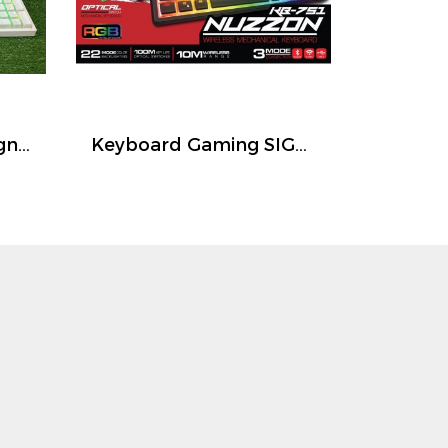
คีย์บอร์ดเกมมิ่งไร้สาย Signo E-Sport รุ่น Mezzon KB-752W สีขาวมาพร้อมกับ Optical Switch Red switch
Keyboard Gaming SIGNO E-Sport NUZZON KB-751 Wireless Mechanical การเชื่อมต่อ 3 โหมด รองรับสาย USB-C, ไร้สาย 2.4GHz และ Bluetooth 5.0