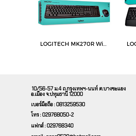
LOGITECH MK270R Wireless Combo Mouse + Keyboard (คีย์ไทย-อังกฤษ) เชื่อมต่อไร้สายระยะไกล สินค้า มีประกัน
10/56-57 ม.4 ถ.กรุงเทพฯ-นนท์ ต.บางขะแยง
อ.เมือง จ.ปทุมธานี 12000
เบอร์มือถือ : 0813259530
โทร : 029768050-2
แฟกส์ : 029768340