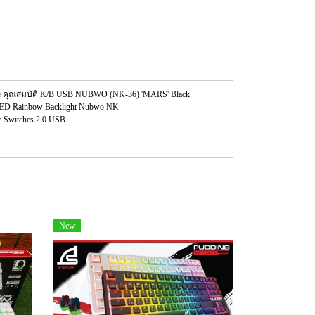
e คุณสมบัติ K/B USB NUBWO (NK-36) 'MARS' Black
 LED Rainbow Backlight Nubwo NK-
 Switches 2.0 USB
New