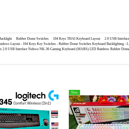
klight Rubber Dome Switches 104 Keys THAI Keyboard Layout 2.0 USB Interfac
ows Layout - 104 Keys Key Switches - Rubber Dome Switches Keyboard Backlighting -
s 2.0 USB Interface Nubwo NK-36 Gaming Keyboard (MARS) LED Rainbow Rubber Dome
New