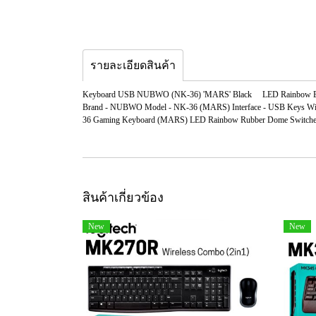
รายละเอียดสินค้า
Keyboard USB NUBWO (NK-36) 'MARS' Black LED Rainbow Bac
Brand - NUBWO Model - NK-36 (MARS) Interface - USB Keys Wind
36 Gaming Keyboard (MARS) LED Rainbow Rubber Dome Switche
สินค้าเกี่ยวข้อง
New
New