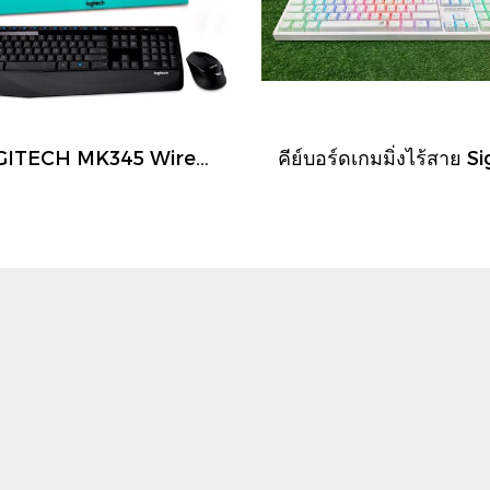
LOGITECH MK345 Wireless Combo KEYBOARD & MOUSE (คีย์ไทย-อังกฤษ) คีย์บอร์ดและเมาส์ไร้สาย ประกัน 1 ปี