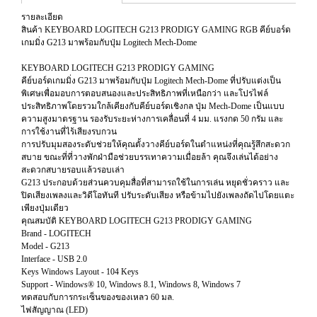
รายละเอียด
สินค้า KEYBOARD LOGITECH G213 PRODIGY GAMING RGB คีย์บอร์ด
เกมมิ่ง G213 มาพร้อมกับปุ่ม Logitech Mech-Dome
KEYBOARD LOGITECH G213 PRODIGY GAMING
คีย์บอร์ดเกมมิ่ง G213 มาพร้อมกับปุ่ม Logitech Mech-Dome ที่ปรับแต่งเป็น
พิเศษเพื่อมอบการตอบสนองและประสิทธิภาพที่เหนือกว่า และโปรไฟล์
ประสิทธิภาพโดยรวมใกล้เคียงกับคีย์บอร์ดเชิงกล ปุ่ม Mech-Dome เป็นแบบ
ความสูงมาตรฐาน รองรับระยะห่างการเคลื่อนที่ 4 มม. แรงกด 50 กรัม และ
การใช้งานที่ไร้เสียงรบกวน
การปรับมุมสองระดับช่วยให้คุณตั้งวางคีย์บอร์ดในตำแหน่งที่คุณรู้สึกสะดวก
สบาย ขณะที่ที่วางพักฝ่ามือช่วยบรรเทาความเมื่อยล้า คุณจึงเล่นได้อย่าง
สะดวกสบายรอบแล้วรอบเล่า
G213 ประกอบด้วยส่วนควบคุมสื่อที่สามารถใช้ในการเล่น หยุดชั่วคราว และ
ปิดเสียงเพลงและวิดีโอทันที ปรับระดับเสียง หรือข้ามไปยังเพลงถัดไปโดยแตะ
เพียงปุ่มเดียว
คุณสมบัติ KEYBOARD LOGITECH G213 PRODIGY GAMING
Brand - LOGITECH
Model - G213
Interface - USB 2.0
Keys Windows Layout - 104 Keys
Support - Windows® 10, Windows 8.1, Windows 8, Windows 7
ทดสอบกับการกระเซ็นของของเหลว 60 มล.
ไฟสัญญาณ (LED)