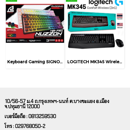
Keyboard Gaming SIGNO E-Sport NUZZON KB-751 Wireless Mechanical การเชื่อมต่อ 3 โหมด รองรับสาย USB-C, ไร้สาย 2.4GHz และ Bluetooth 5.0
LOGITECH MK345 Wireless Combo KEYBOARD & MOUSE (คีย์ไทย-อังกฤษ) คีย์บอร์ดและเมาส์ไร้สาย ประกัน 1 ปี
10/56-57 ม.4 ถ.กรุงเทพฯ-นนท์ ต.บางขะแยง อ.เมือง
จ.ปทุมธานี 12000
เบอร์มือถือ : 0813259530
โทร : 029768050-2