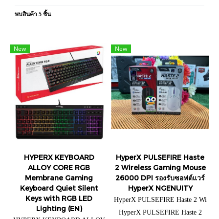
พบสินค้า 5 ชิ้น
New
New
HYPERX KEYBOARD
HyperX PULSEFIRE Haste
ALLOY CORE RGB
2 Wireless Gaming Mouse
Membrane Gaming
26000 DPI รองรับซอฟต์แวร์
Keyboard Quiet Silent
HyperX NGENUITY
Keys with RGB LED
HyperX PULSEFIRE Haste 2 Wi
Lighting (EN)
reless Gaming Mouse=Black
HyperX PULSEFIRE Haste 2