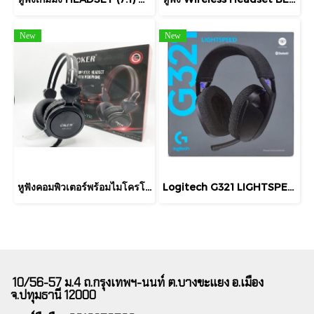
New
New
หูฟังคอมพิวเตอร์พร้อมไมโครโฟน OKER รุ่น SM-712 จะเล่นเกม ฟังเพลง หรือดูหนัง
Logitech G321 LIGHTSPEED Wireless Bluetooth Gaming Headset บลูทูธ ไมค์บูมความถี่ 16 kHz แบต 20 ชั่วโมง ประกันศูนย์ไทย
10/56-57 ม.4 ถ.กรุงเทพฯ-นนท์ ต.บางขะแยง อ.เมือง
จ.ปทุมธานี 12000