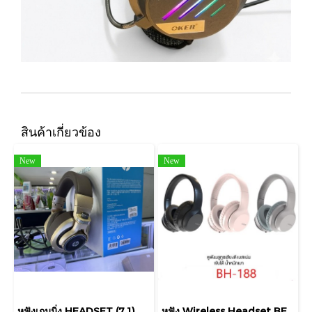
สินค้าเกี่ยวข้อง
New
New
หูฟังเกมมิ่ง HEADSET (7.1) HP H500GS GAMING ระบบเสียงเซอร์ราวด์ เทียบเท่า 7.1
หูฟัง Wireless Headset BETENO รุ่น BH-188 หูฟังบลูทูธ นุ่ม สบายหู พับได้ มีไมค์ HEADSET + MIC