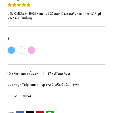
หูฟัง OMISA รุ่น H028 สายยาว 1.25 เมตร มี mic กดรับสาย-วางสายได้ รูป
ทรงกระชับไม่เจ็บหู
สี
เพิ่มรายการโปรด
เปรียบเทียบ
Telphone
อุปกรณ์เสริมมือถือ
หูฟัง
หมวดหมู่ :
,
,
OMISA
แบรนด์ :