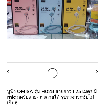
หูฟัง OMISA รุ่น H028 สายยาว 1.25 เมตร มี
mic กดรับสาย-วางสายได้ รูปทรงกระชับไม่
เจ็บหู