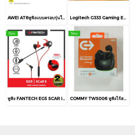
AWEI AT6​หูฟังแบบครอบรุ่นใหม่​ เสียงดีมาก​คุยโทรศัพท์​ได้​ ระบบเสียงHifiเวอร์ชัน​บลูทูธ​5.3
Logitech G333 Gaming Earphone HEADSET (IN-EAR) LOGITECH G333 GAMING พร้อมอะแดปเตอร์ Type C
New
New
หูฟัง FANTECH EG5 SCAR II HEADSET IN-EAR FANTECH EG5
COMMY TWS006 หูฟังไร้สาย เบสหนัก ฟังสนุก หูฟังบลูทูธ Bluetooth