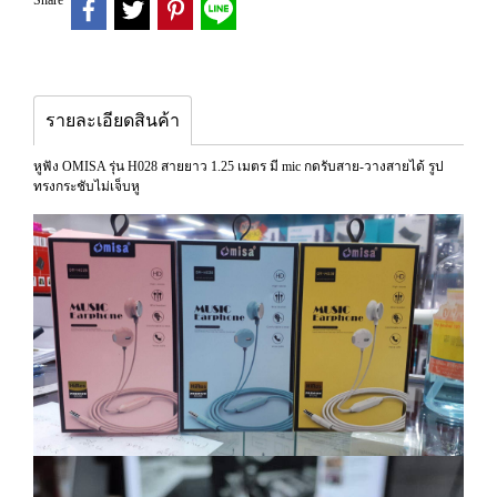
Share
รายละเอียดสินค้า
หูฟัง OMISA รุ่น H028 สายยาว 1.25 เมตร มี mic กดรับสาย-วางสายได้ รูป
ทรงกระชับไม่เจ็บหู