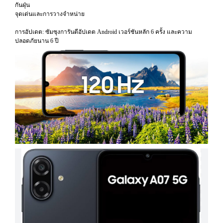
กันฝุ่น
จุดเด่นและการวางจำหน่าย
การอัปเดต: ซัมซุงการันตีอัปเดต Android เวอร์ชันหลัก 6 ครั้ง และความ
ปลอดภัยนาน 6 ปี