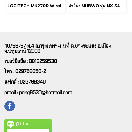
LOGITECH MK270R Wireless Combo Mouse + Keyboard (คีย์ไทย-อังกฤษ) เชื่อมต่อไร้สายระยะไกล สินค้า มีประกัน
ลำโพง NUBWO รุ่น NX-S4 MATTEO Bluetooth Speaker มีไฟ RGB ไฟ RGB ปรับได้ถึง 6 โหมด พร้อมโหมดปิดไฟ
10/56-57 ม.4 ถ.กรุงเทพฯ-นนท์ ต.บางขะแยง อ.เมือง
จ.ปทุมธานี 12000
เบอร์มือถือ : 0813259530
โทร : 029768050-2
แฟกส์ : 029768340
email : pong9530@hotmail.com
@ithut