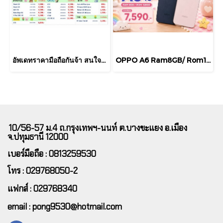
อัพเดทราคามือถือกันจ้า สนใจสอบถามได้นะคะ
OPPO A6 Ram8GB/ Rom128GB จอ 6.75 แบตเตอรี่ใหญ่ 7,000mAh ชาร์จไว 45W กันน้ำกันฝุ่นระดับ
10/56-57 ม.4 ถ.กรุงเทพฯ-นนท์ ต.บางขะแยง อ.เมือง
จ.ปทุมธานี 12000
เบอร์มือถือ : 0813259530
โทร : 029768050-2
แฟกส์ : 029768340
email : pong9530@hotmail.com