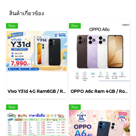
สินค้าเกี่ยวข้อง
New
New
Vivo Y31d 4G Ram6GB / Rom128GB แบต 7,200mAh จอ IPS-LCD 6.75 นิ้ว กล้องหลัก 50MP ใหม่ ประกันศูนย์ไทย 1ปี
OPPO A6c Ram 4GB / Rom 128GB แบตเตอรี่ 7000mAh จอ 6.75 นิ้ว 120Hz เครื่องแท้ศูนย์ไทย รับประกัน 12 เดือน
New
New