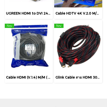
UGREEN HDMI to DVI 24+1 CABLE 1.5M รุ่น 11150 1.5M , รุ่น 10137 5M SUPPORT RESOLUTION UP TO 1080P สายแปลง HDMI to DVI 24+1
Cable HDTV 4K V.2.0 M/M (1.8M) UNIFLEK สายถัก High-Definition Multimedia Interface 4K Ultra HD Resolution
New
New
Cable HDMI (V.1.4) M/M ( 3M, 5M, 10M, 15M, 20M ) TOP TECH TP88 สายถัก Cable HDMI สายส่งสัญญาณ
Glink Cable สาย HDMI 30M รุ่น GLINK-09 PREMIUM HDMI V1.4 สายสัญญาณ PREMIUM HDMI V1.4 High Speed HDMI Cable