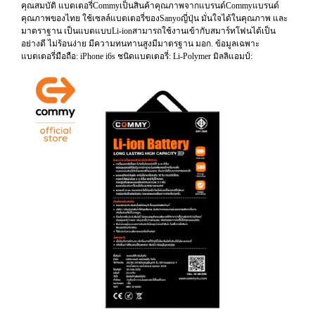
คุณสมบัติ แบตเตอรี่Commyเป็นสินค้าคุณภาพจากแบรนด์Commyแบรนด์
คุณภาพของไทย ใช้เซลล์แบตเตอรี่ของSanyoญี่ปุ่น มั่นใจได้ในคุณภาพ และ
มาตราฐาน เป็นแบตแบบLi-ionสามารถใช้งานเข้ากับสมาร์ทโฟนได้เป็น
อย่างดี ไม่ร้อนง่าย มีความทนทานสูงมีมาตรฐาน มอก. ข้อมูลเฉพาะ
แบตเตอรี่มือถือ: iPhone i6s ชนิดแบตเตอรี่: Li-Polymer มิลลิแอมป์: