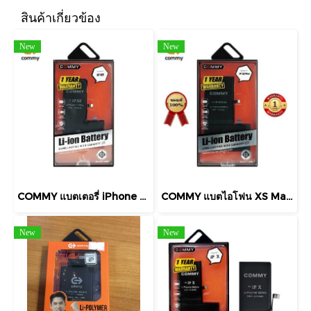
สินค้าเกี่ยวข้อง
New
New
COMMY แบตเตอรี่ iPhone XS 2658mAh แบตโทรศัพท์ของแท้ คุณภาพดี มาตรฐาน มอก. รับประกัน 1 ปี
COMMY แบตไอโฟน XS Max (3,174mAh) รับประกัน1ปี Battery iPhone XS Max
New
New