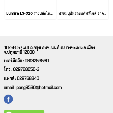
Lumira LS-026 รางปลั๊กไฟพ่วง 7 ช่อง พร้อม USB-C และ USB-A (3 เมตร)
พรหมปูพื้นรถยนต์ฟรีไซส์ ราคาพิเศษ ต้องการตรงรุ่นสอบถามเพิ่มเติมได้นะคะ
10/56-57 ม.4 ถ.กรุงเทพฯ-นนท์ ต.บางขะแยง อ.เมือง
จ.ปทุมธานี 12000
เบอร์มือถือ : 0813259530
โทร : 029768050-2
แฟกส์ : 029768340
email : pong9530@hotmail.com