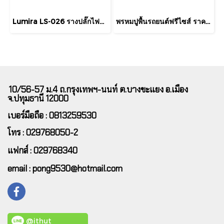
Lumira LS-026 รางปลั๊กไฟพ่วง 7 ช่อง พร้อม USB-C และ USB-A (3 เมตร)
พรหมปูพื้นรถยนต์ฟรีไซส์ ราคาพิเศษ ต้องการตรงรุ่นสอบถามเพิ่มเติมได้นะคะ
10/56-57 ม.4 ถ.กรุงเทพฯ-นนท์ ต.บางขะแยง อ.เมือง
จ.ปทุมธานี 12000
เบอร์มือถือ : 0813259530
โทร : 029768050-2
แฟกส์ : 029768340
email : pong9530@hotmail.com
@ithut