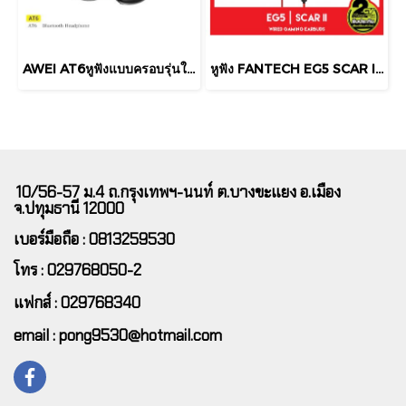
AWEI AT6​หูฟังแบบครอบรุ่นใหม่​ เสียงดีมาก​คุยโทรศัพท์​ได้​ ระบบเสียงHifiเวอร์ชัน​บลูทูธ​5.3
หูฟัง FANTECH EG5 SCAR II HEADSET IN-EAR FANTECH EG5
10/56-57 ม.4 ถ.กรุงเทพฯ-นนท์ ต.บางขะแยง อ.เมือง
จ.ปทุมธานี 12000
เบอร์มือถือ : 0813259530
โทร : 029768050-2
แฟกส์ : 029768340
email : pong9530@hotmail.com