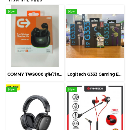
New
New
COMMY TWS006 หูฟังไร้สาย เบสหนัก ฟังสนุก หูฟังบลูทูธ Bluetooth
Logitech G333 Gaming Earphone HEADSET (IN-EAR) LOGITECH G333 GAMING พร้อมอะแดปเตอร์ Type C
New
New