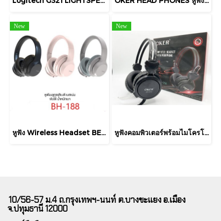
Logitech G321 LIGHTSPEED Wireless Bluetooth Gaming Headset บลูทูธ ไมค์บูมความถี่ 16 kHz แบต 20 ชั่วโมง ประกันศูนย์ไทย
OKER HEAD PHONES หูฟังเกมมิ่ง รุ่น G39 มีไฟ RGB USB TO Type-C หูฟังแบบครอบหูที่ออกแบบมาเพื่อการเล่นเกม การเชื่อมต่อพอร์ต USB-A และ Type-C
New
New
หูฟัง Wireless Headset BETENO รุ่น BH-188 หูฟังบลูทูธ นุ่ม สบายหู พับได้ มีไมค์ HEADSET + MIC
หูฟังคอมพิวเตอร์พร้อมไมโครโฟน OKER รุ่น SM-712 จะเล่นเกม ฟังเพลง หรือดูหนัง
10/56-57 ม.4 ถ.กรุงเทพฯ-นนท์ ต.บางขะแยง อ.เมือง
จ.ปทุมธานี 12000