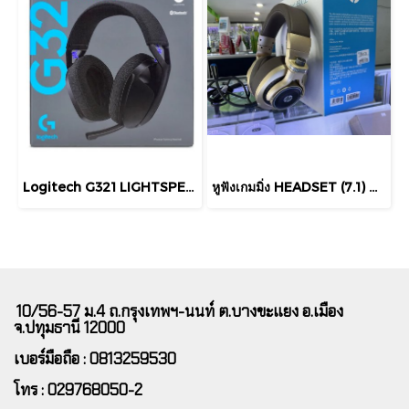
Logitech G321 LIGHTSPEED Wireless Bluetooth Gaming Headset บลูทูธ ไมค์บูมความถี่ 16 kHz แบต 20 ชั่วโมง ประกันศูนย์ไทย
หูฟังเกมมิ่ง HEADSET (7.1) HP H500GS GAMING ระบบเสียงเซอร์ราวด์ เทียบเท่า 7.1
10/56-57 ม.4 ถ.กรุงเทพฯ-นนท์ ต.บางขะแยง อ.เมือง
จ.ปทุมธานี 12000
เบอร์มือถือ : 0813259530
โทร : 029768050-2