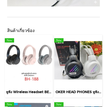
สินค้าเกี่ยวข้อง
New
New
หูฟัง Wireless Headset BETENO รุ่น BH-188 หูฟังบลูทูธ นุ่ม สบายหู พับได้ มีไมค์ HEADSET + MIC
OKER HEAD PHONES หูฟังเกมมิ่ง รุ่น G39 มีไฟ RGB USB TO Type-C หูฟังแบบครอบหูที่ออกแบบมาเพื่อการเล่นเกม การเชื่อมต่อพอร์ต USB-A และ Type-C
New
New