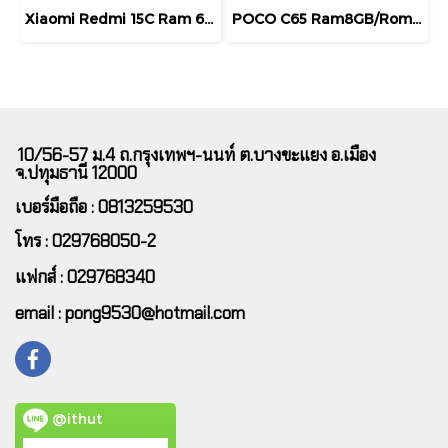
Xiaomi Redmi 15C Ram 6GB / Rom 128GB จอ 6.9 HD+ แบตเตอรี่ 6000mAh เครื่องศูนย์ไทย รับประกัน 15 เดือน
POCO C65 Ram8GB/Rom256GB รุ่นใหม่ จอ 6.74 รับประกัน ศุนย์ 1ปี ชิปเซ็ตทรงพลัง MediaTek Helio G85 กล้อง ฟรี ฟิล์ม+หูฟัง
10/56-57 ม.4 ถ.กรุงเทพฯ-นนท์ ต.บางขะแยง อ.เมือง
จ.ปทุมธานี 12000
เบอร์มือถือ : 0813259530
โทร : 029768050-2
แฟกส์ : 029768340
email : pong9530@hotmail.com
@ithut