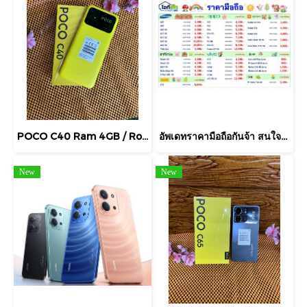
POCO C40 Ram 4GB / Rom 64GB จอ 6.71 แบตเตอรี่ 6,000mAh กล้องดิจิตอล 13+2MP ฟรี หูฟัง
อัพเดทราคามือถือกันจ้า สนใจสอบถามได้นะคะ
New
New