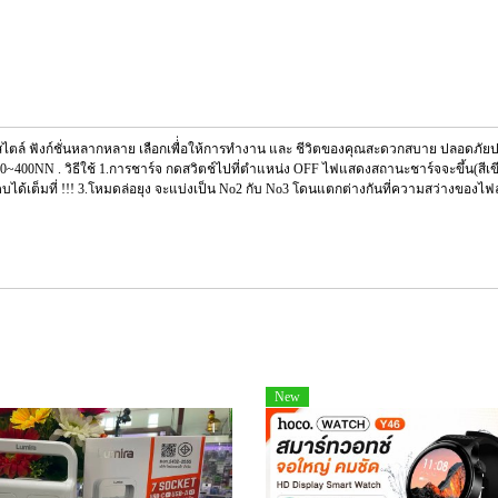
 มีสไตล์ ฟังก์ชั่นหลากหลาย เลือกเพื่่อให้การทำงาน และ ชีวิตของคุณสะดวกสบาย ปลอดภ
0~400NN . วิธีใช้ 1.การชาร์จ กดสวิตช์ไปที่ตำแหน่ง OFF ไฟแสดงสถานะชาร์จจะขึ้น(สีเขียว)
ได้เต็มที่ !!! 3.โหมดล่อยุง จะแบ่งเป็น No2 กับ No3 โดนแตกต่างกันที่ความสว่างของไฟล
New