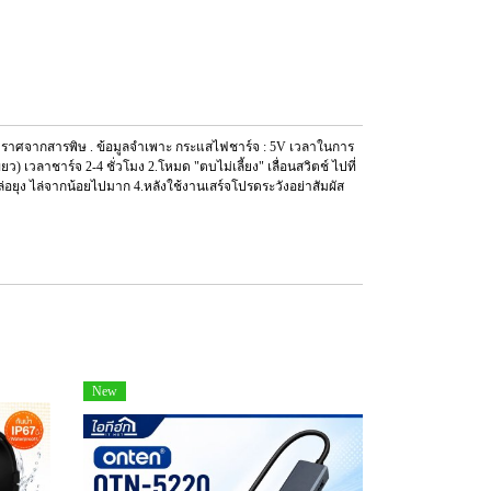
ัยปราศจากสารพิษ . ข้อมูลจำเพาะ กระแสไฟชาร์จ : 5V เวลาในการ
 เวลาชาร์จ 2-4 ชั่วโมง 2.โหมด "ตบไม่เลี้ยง" เลื่อนสวิตช์ ไปที่
่อยุง ไล่จากน้อยไปมาก 4.หลังใช้งานเสร์จโปรดระวังอย่าสัมผัส
New