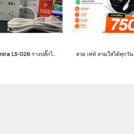
Lumira LS-026 รางปลั๊กไฟพ่วง 7 ช่อง พร้อม USB-C และ USB-A (3 เมตร)