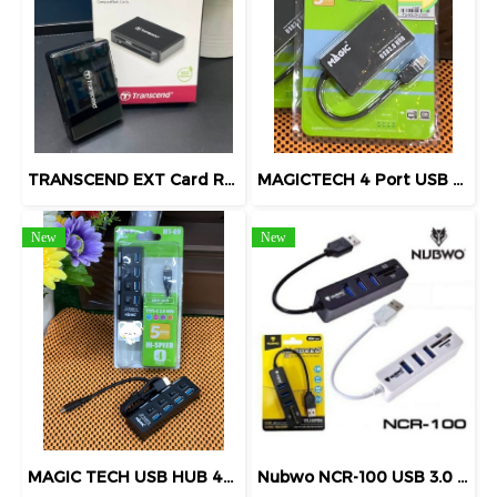
TRANSCEND EXT Card Reader V3.1 TRANSCEND (TCN-TS-RDF9K2) Multiple Card Reader External การ์ดรีดเดอร์พกพา Black
MAGICTECH 4 Port USB HUB v3.0 MAGICTECH MT01 Type-C (Black)
New
New
MAGIC TECH USB HUB 4P V.3.0 รุ่น MT-09 Input Port 1 x USB Type-C - Output Port 4 x USB Black
Nubwo NCR-100 USB 3.0 HUB 3 Port + Card Reader SD, TF