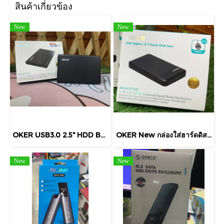
สินค้าเกี่ยวข้อง
New
New
OKER USB3.0 2.5" HDD BOX OKER รุ่น ST-245 Black แบบสไลด์ออก ใช้งานง่ายมาก
OKER New กล่องใส่ฮาร์ดดิสก์ SATA 2.5นิ้ว Type-C USB3.1 speed: 10Gbps รุ่น ST-249
New
New