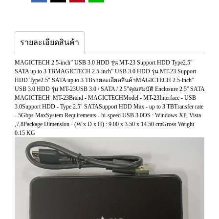
รายละเอียดสินค้า
MAGICTECH 2.5-inch” USB 3.0 HDD รุ่น MT-23 Support HDD Type2.5"
SATA up to 3 TBMAGICTECH 2.5-inch” USB 3.0 HDD รุ่น MT-23 Support
HDD Type2.5" SATA up to 3 TBรายละเอียดสินค้าMAGICTECH 2.5-inch”
USB 3.0 HDD รุ่น MT-23USB 3.0 / SATA / 2.5"คุณสมบัติ Enclosure 2.5'' SATA
MAGICTECH MT-23Brand - MAGICTECHModel - MT-23Interface - USB
3.0Support HDD - Type 2.5" SATASupport HDD Max - up to 3 TBTransfer rate
- 5Gbps MaxSystem Requirements - hi-speed USB 3.0OS : Windows XP, Vista
,7,8Package Dimension - (W x D x H) : 9.00 x 3.50 x 14.50 cmGross Weight
0.15 KG