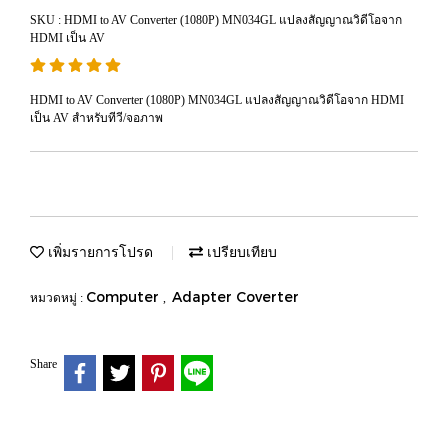
SKU : HDMI to AV Converter (1080P) MN034GL แปลงสัญญาณวิดีโอจาก
HDMI เป็น AV
HDMI to AV Converter (1080P) MN034GL แปลงสัญญาณวิดีโอจาก HDMI
เป็น AV สำหรับทีวี/จอภาพ
เพิ่มรายการโปรด
เปรียบเทียบ
Computer
Adapter Coverter
หมวดหมู่ :
,
Share