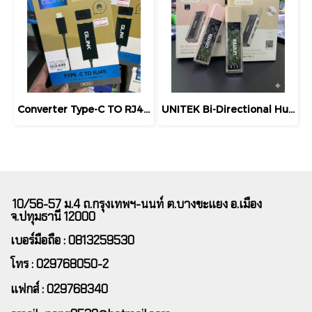
Converter Type-C TO RJ45 GLINK (GL014) ตัวแปลง USB Type-C เป็น Lan Gigabit
UNITEK Bi-Directional Hub (รุ่น H1319A) เป็นตัวแปลงสัญญาณแบบ 2 ทิศทางที่มาพร้อมสายเคเบิล ของแท้ ประกันศูนย์
10/56-57 ม.4 ถ.กรุงเทพฯ-นนท์ ต.บางขะแยง อ.เมือง
จ.ปทุมธานี 12000
เบอร์มือถือ : 0813259530
โทร : 029768050-2
แฟกส์ : 029768340