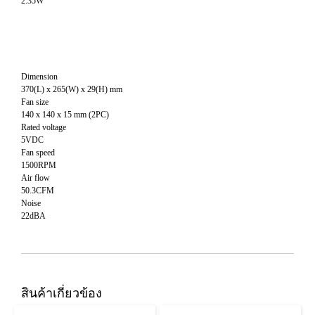
2.35W
Dimension
370(L) x 265(W) x 29(H) mm
Fan size
140 x 140 x 15 mm (2PC)
Rated voltage
5VDC
Fan speed
1500RPM
Air flow
50.3CFM
Noise
22dBA
สินค้าเกี่ยวข้อง