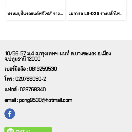
พรหมปูพื้นรถยนต์ฟรีไซส์ ราคาพิเศษ ต้องการตรงรุ่นสอบถามเพิ่มเติมได้นะคะ
Lumira LS-026 รางปลั๊กไฟพ่วง 7 ช่อง พร้อม USB-C และ USB-A (3 เมตร)
10/56-57 ม.4 ถ.กรุงเทพฯ-นนท์ ต.บางขะแยง อ.เมือง
จ.ปทุมธานี 12000
เบอร์มือถือ : 0813259530
โทร : 029768050-2
แฟกส์ : 029768340
email : pong9530@hotmail.com
@ithut