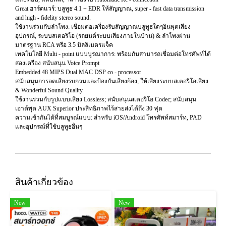
Great ฮาร์ดแวร์: บลูทูธ 4.1 + EDR ให้สัญญาณ, super - fast data transmission
and high - fidelity stereo sound.
ใช้งานร่วมกับลำโพง: เชื่อมต่อเครื่องรับสัญญาณบลูทูธใดๆอินพุตเสียง
อุปกรณ์, ระบบสเตอริโอ (รถยนต์ระบบเสียงภายในบ้าน) & ลำโพงผ่าน
มาตรฐาน RCA หรือ 3.5 มิลลิเมตรแจ็ค
เทคโนโลยี Multi - point แบบบูรณาการ: พร้อมกันสามารถเชื่อมต่อโทรศัพท์ได้
สองเครื่อง สนับสนุน Voice Prompt
Embedded 48 MIPS Dual MAC DSP co - processor
สนับสนุนการลดเสียงรบกวนและป้องกันเสียงก้อง, ให้เสียงระบบสเตอริโอเสียง
& Wonderful Sound Quality.
ใช้งานร่วมกับรูปแบบเสียง Lossless; สนับสนุนสเตอริโอ Codec; สนับสนุน
เอาต์พุต AUX Superior ประสิทธิภาพไร้สายส่งได้ถึง 30 ฟุต
ความเข้ากันได้ที่สมบูรณ์แบบ: สำหรับ iOS/Android โทรศัพท์สมาร์ท, PAD
และอุปกรณ์ที่ใช้บลูทูธอื่นๆ
สินค้าเกี่ยวข้อง
New
New