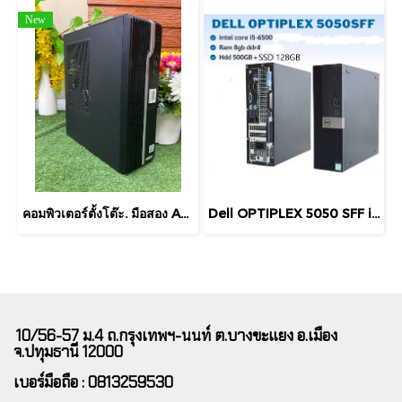
New
คอมพิวเตอร์ตั้งโต๊ะ. มือสอง Acer VERITON X2670G intel Core i3-10100 เป็นคอมพิวเตอร์ตั้งโต๊ะขนาดเล็ก พร้อมใช้งาน สินค้ารับประกัน 3 เดือน
Dell OPTIPLEX 5050 SFF intel Core i5 - 6500 RAM 8GB SSD 128GB+HDD 500GB LAN Gigabit ลงโปรแกรมพร้อมใช้งาน second hand
10/56-57 ม.4 ถ.กรุงเทพฯ-นนท์ ต.บางขะแยง อ.เมือง
จ.ปทุมธานี 12000
เบอร์มือถือ : 0813259530