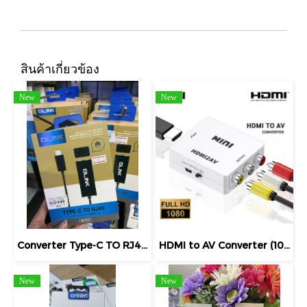
สินค้าเกี่ยวข้อง
New
New
Converter Type-C TO RJ45 GLINK (GL014) ตัวแปลง USB Type-C เป็น Lan Gigabit
HDMI to AV Converter (1080P) MN034GL แปลงสัญญาณวิดีโอจาก HDMI เป็น AV สำหรับทีวี/จอภาพ
New
New