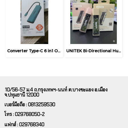
Converter Type-C 6 in1 ONTEN (OTN-95116D) 5 in 1 Type-C Multi Function Dock Station USB 3.0, SD/TF Card Reader, HDMI, Type-C PD Port - Grey
UNITEK Bi-Directional Hub (รุ่น H1319A) เป็นตัวแปลงสัญญาณแบบ 2 ทิศทางที่มาพร้อมสายเคเบิล ของแท้ ประกันศูนย์
10/56-57 ม.4 ถ.กรุงเทพฯ-นนท์ ต.บางขะแยง อ.เมือง
จ.ปทุมธานี 12000
เบอร์มือถือ : 0813259530
โทร : 029768050-2
แฟกส์ : 029768340