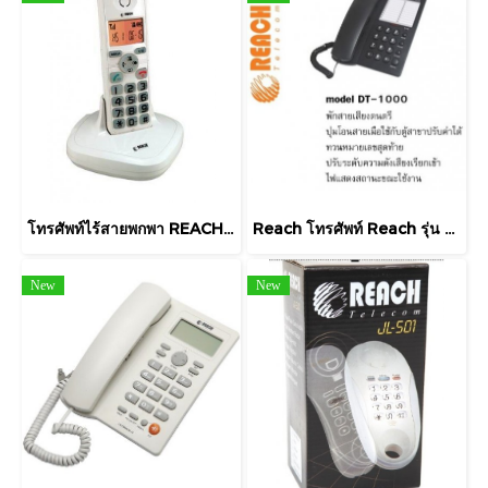
โทรศัพท์ไร้สายพกพา REACH รุ่น CL-3353IDM
Reach โทรศัพท์ Reach รุ่น DT-1000
New
New