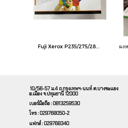
Fuji Xerox P235/275/285 เทียบ ตลับหมึกเลเซอร์ For FUJI XEROX P235db P235d P275dw P285dw M235dw M235z M275z M285z
10/56-57 ม.4 ถ.กรุงเทพฯ-นนท์ ต.บางขะแยง
อ.เมือง จ.ปทุมธานี 12000
เบอร์มือถือ : 0813259530
โทร : 029768050-2
แฟกส์ : 029768340