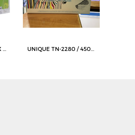
Toner-Re FUJI-XEROX CT202877 - HERO ใช้สำรับ รุ่น Printer M235DW / M235Z / M275Z / P235D / P235DB / P275dW / P285DW / M285Z
UNIQUE TN-2280 / 450 BK สำหรับ BROTHER รุ่น MFC-7360 ตลับหมึกเลเซอร์ดำ TN2280