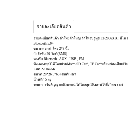
รายละเอียดสินค้า
รายละเอียดสินค้า ลําโพงตัวใหญ่ ลำโพงบลูทูธ LT-2806XBT มีไฟ LE
Bluetooth 5.0+
ขนาดดอกลำโพง 2*8 นิ้ว
กำลังขับ 20 วัตต์(RMS)
รองรับ Bluetooth , AUX , USB , FM
ฟังเพลงmp3ได้โดยผ่านMicro SD Card, TF Cardพร้อมช่องเสียบFlas
แบต 2200mAh
ขนาด 28*26.5*66 เซนติเมตร
น้ำหนัก 5 kg
ระยะการรับสัญญาณBluetoothได้ไกลสุด10เมตร(ไร้สิ่งกีดขวาง)