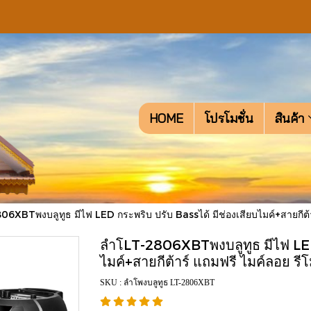
HOME
โปรโมชั่น
สินค้า
6XBTพงบลูทูธ มีไฟ LED กระพริบ ปรับ Bassได้ มีช่องเสียบไมค์+สายกีต้า
ลำโLT-2806XBTพงบลูทูธ มีไฟ LED 
ไมค์+สายกีต้าร์ แถมฟรี ไมค์ลอย รีโ
SKU : ลำโพงบลูทูธ LT-2806XBT