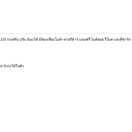
D กระพริบ ปรับ Bassได้ มีช่องเสียบไมค์+สายกีต้าร์ แถมฟรี ไมค์ลอย รีโมท และที่ชาร์จ
h Driveได้ในตัว