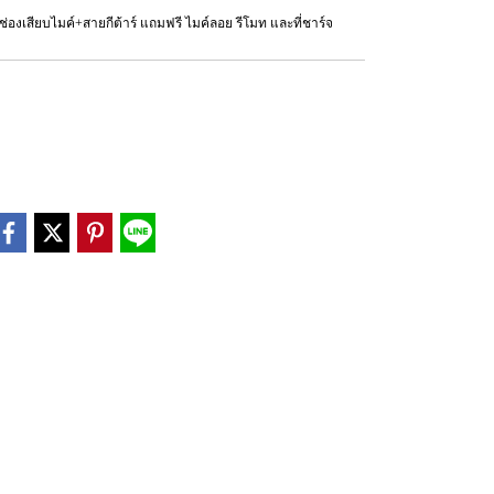
่องเสียบไมค์+สายกีต้าร์ แถมฟรี ไมค์ลอย รีโมท และที่ชาร์จ