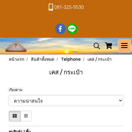
081-325-9530
หน้าแรก
สินค้าทั้งหมด
Telphone
เคส / กระเป๋า
เคส / กระเป๋า
เรียงตาม
พบสินค้า 2 ชิ้น