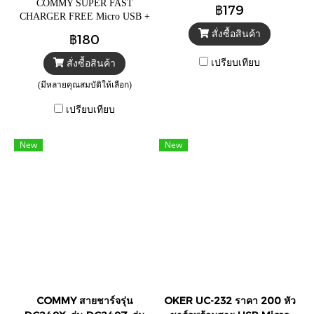
ทนทาน ไม่ขาดง่าย
COMMY SUPER FAST
฿179
CHARGER FREE Micro USB +
Type-c DATA CABLE 18W
สั่งซื้อสินค้า
฿180
QC3.0 (หัวชาร์จพร้อมสาย รุ่น
ใหม่ล่าสุดมี มอก.) AD-E0006
เปรียบเทียบ
สั่งซื้อสินค้า
18W / ADD1801C
(มีหลายคุณสมบัติให้เลือก)
เปรียบเทียบ
New
New
COMMY สายชาร์จรุ่น
OKER UC-232 ราคา 200 หัว