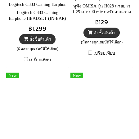
1.25 เมตร = White
Logitech G333 Gaming Earphon
หูฟัง OMISA รุ่น H028 สายยาว
e HEADSET (IN-EAR) = Black
1.25 เมตร มี mic กดรับสาย-วาง
Logitech G333 Gaming
สายได้ รูปทรงกระชับไม่เจ็บหู
Earphone HEADSET (IN-EAR)
฿129
LOGITECH G333 GAMING
฿1,299
พร้อมอะแดปเตอร์ Type C
สั่งซื้อสินค้า
สั่งซื้อสินค้า
(มีหลายคุณสมบัติให้เลือก)
(มีหลายคุณสมบัติให้เลือก)
เปรียบเทียบ
เปรียบเทียบ
New
New